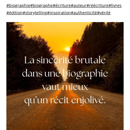
#biographie
#biographe
#écriture
#auteur
#réécriture
#livres
#édition
#storytelling
#inspiration
#authenticité
#vérité