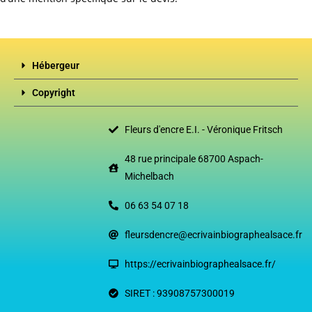
Hébergeur
Copyright
Fleurs d'encre E.I. - Véronique Fritsch
48 rue principale 68700 Aspach-
Michelbach
06 63 54 07 18
fleursdencre@ecrivainbiographealsace.fr
https://ecrivainbiographealsace.fr/
SIRET : 93908757300019