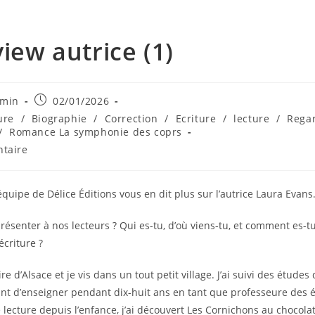
view autrice (1)
dmin
02/01/2026
ure
/
Biographie
/
Correction
/
Ecriture
/
lecture
/
Rega
/
Romance La symphonie des coprs
taire
’équipe de Délice Éditions vous en dit plus sur l’autrice Laura Evans
présenter à nos lecteurs ? Qui es-tu, d’où viens-tu, et comment es-
écriture ?
ire d’Alsace et je vis dans un tout petit village. J’ai suivi des études 
ant d’enseigner pendant dix-huit ans en tant que professeure des é
lecture depuis l’enfance, j’ai découvert Les Cornichons au chocola