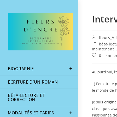
Inter
fleurs_A
bêta-lect
maintenant
0 commen
BIOGRAPHIE
Aujourd’hui, l
ECRITURE D’UN ROMAN
1) Peux-tu te 
le monde de l’
BÊTA-LECTURE ET
CORRECTION
Je suis origina
classiques av
MODALITÉS ET TARIFS
Passionnée de 