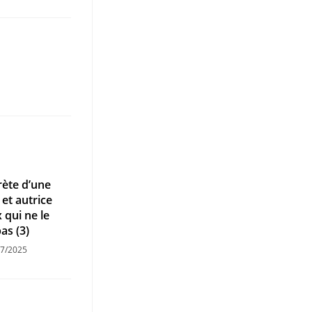
rète d’une
et autrice
 qui ne le
as (3)
07/2025