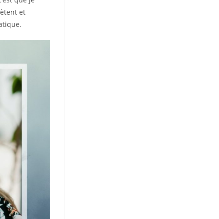
lètent et
atique.