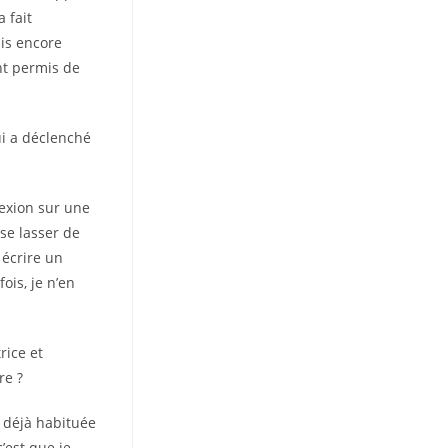
 fait
ais encore
nt permis de
ui a déclenché
lexion sur une
se lasser de
 écrire un
is, je n’en
rice et
re ?
t déjà habituée
’est que je