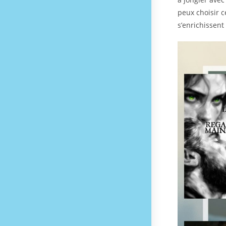
peux choisir ce
s’enrichissen