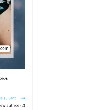
ROMAN
le suivant
iew autrice (2)