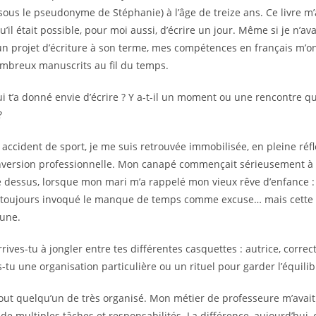
sous le pseudonyme de Stéphanie) à l’âge de treize ans. Ce livre m’a
il était possible, pour moi aussi, d’écrire un jour. Même si je n’av
n projet d’écriture à son terme, mes compétences en français m’o
ombreux manuscrits au fil du temps.
ui t’a donné envie d’écrire ? Y a-t-il un moment ou une rencontre q
?
n accident de sport, je me suis retrouvée immobilisée, en pleine réf
nversion professionnelle. Mon canapé commençait sérieusement à 
e dessus, lorsque mon mari m’a rappelé mon vieux rêve d’enfance :
s toujours invoqué le manque de temps comme excuse… mais cette fo
cune.
ives-tu à jongler entre tes différentes casquettes : autrice, correct
-tu une organisation particulière ou un rituel pour garder l’équilib
tout quelqu’un de très organisé. Mon métier de professeure m’avai
 de multiples tâches et responsabilités. La différence, aujourd’hui, c