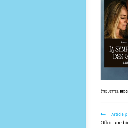
ÉTIQUETTES
:
BIOG
Article 
Offrir une b