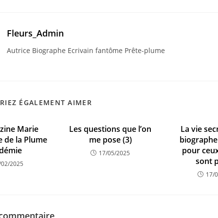
Fleurs_Admin
Autrice Biographe Ecrivain fantôme Prête-plume
RIEZ ÉGALEMENT AIMER
zine Marie
Les questions que l’on
La vie sec
le de la Plume
me pose (3)
biographe 
démie
pour ceux
17/05/2025
sont p
/02/2025
17/
 commentaire