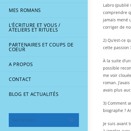
Labro (publié 
MES ROMANS
comprendre qu’
jamais mené u
L’ÉCRITURE ET VOUS /
corriger de n
ATELIERS ET RITUELS
2) Qu’est-ce q
PARTENAIRES ET COUPS DE
cette passion 
COEUR
À la suite d’u
A PROPOS
possible reco
me voir cloué
CONTACT
roman. J’avai
avais plus au
BLOG ET ACTUALITÉS
3) Comment arr
biographe ? As
Rechercher…
Je suis avant 
à jongler avec