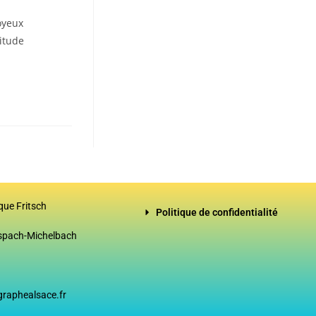
oyeux
bitude
ique Fritsch
Politique de confidentialité
Aspach-Michelbach
graphealsace.fr