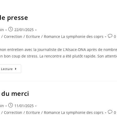
de presse
min
22/01/2025
e
/
Correction
/
Ecriture
/
Romance La symphonie des coprs
0
u mon entretien avec la journaliste de L'Alsace-DNA après de nombr
un bon coup de stress. La rencontre a été plutôt rapide. Son attent
 Lecture
 du merci
min
11/01/2025
e
/
Correction
/
Ecriture
/
Romance La symphonie des coprs
0