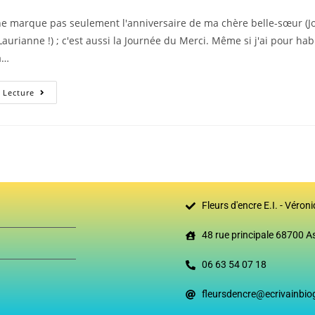
 ne marque pas seulement l'anniversaire de ma chère belle-sœur (J
Laurianne !) ; c'est aussi la Journée du Merci. Même si j'ai pour ha
a…
 Lecture
Fleurs d'encre E.I. - Véron
48 rue principale 68700 
06 63 54 07 18
fleursdencre@ecrivainbio